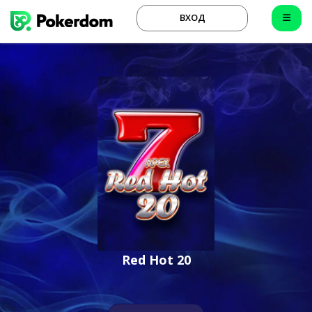
ВХОД
Red Hot 20