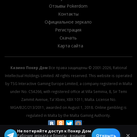
Отзывы Pokerdom
Контакты
Официальное зеркало
Регистрация
Скачать
Карта сайта
Казино Покер Дом
Все права защищены © 2001-2026, Rational
Intellectual Holdings Limited. All rights reserved. This website is operated
by TSG Interactive Gaming Europe Limited, a company registered in Malta
under No. C54266, with registered office at Villa Seminia, 8, Sir Temi
Zammit Avenue, Ta’ Xbiex, XBX 1011, Malta. License No.
MGA/B2C/213/2011, awarded on August 1, 2018. Online gambling is
regulated in Malta by the Malta Gaming Authority.
Не потеряйте доступ к Покер Дом
© 2026 All rights reserved.
✕
Открыть
Рабочие зеркала и бонусы - в нашем