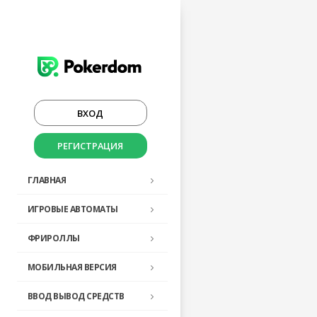
ВХОД
РЕГИСТРАЦИЯ
ГЛАВНАЯ
ИГРОВЫЕ АВТОМАТЫ
ФРИРОЛЛЫ
МОБИЛЬНАЯ ВЕРСИЯ
ВВОД ВЫВОД СРЕДСТВ