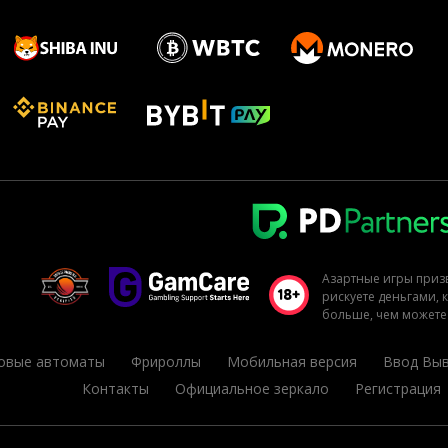
Азартные игры призв
рискуете деньгами, к
больше, чем можете 
овые автоматы
Фрироллы
Мобильная версия
Ввод Выв
Контакты
Официальное зеркало
Регистрация