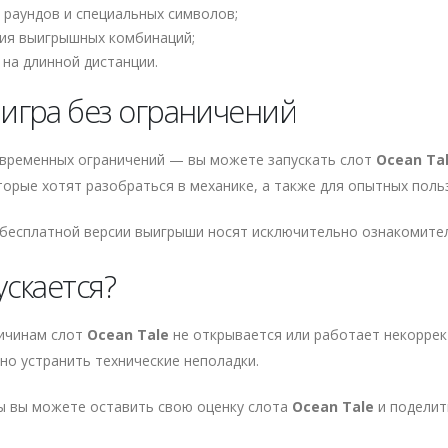
 раундов и специальных символов;
ия выигрышных комбинаций;
 на длинной дистанции.
 игра без ограничений
временных ограничений — вы можете запускать слот
Ocean Ta
торые хотят разобраться в механике, а также для опытных поль
 бесплатной версии выигрыши носят исключительно ознакомител
ускается?
ричинам слот
Ocean Tale
не открывается или работает некоррек
но устранить технические неполадки.
ы вы можете оставить свою оценку слота
Ocean Tale
и поделит