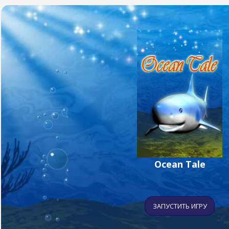
Ocean Tale
ЗАПУСТИТЬ ИГРУ