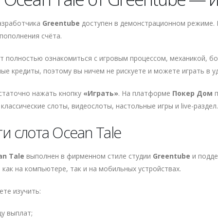
азработчика
Greentube
доступен в демонстрационном режиме. 
 пополнения счёта.
т полностью ознакомиться с игровым процессом, механикой, бо
ые кредиты, поэтому вы ничем не рискуете и можете играть в у
остаточно нажать кнопку
«Играть»
. На платформе
Покер Дом
п
классические слоты, видеослоты, настольные игры и live-раздел.
и слота Ocean Tale
an Tale
выполнен в фирменном стиле студии
Greentube
и подде
 как на компьютере, так и на мобильных устройствах.
ете изучить:
цу выплат;