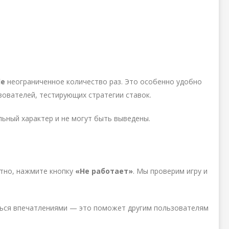
le
неограниченное количество раз. Это особенно удобно
зователей, тестирующих стратегии ставок.
ьный характер и не могут быть выведены.
тно, нажмите кнопку
«Не работает»
. Мы проверим игру и
ься впечатлениями — это поможет другим пользователям