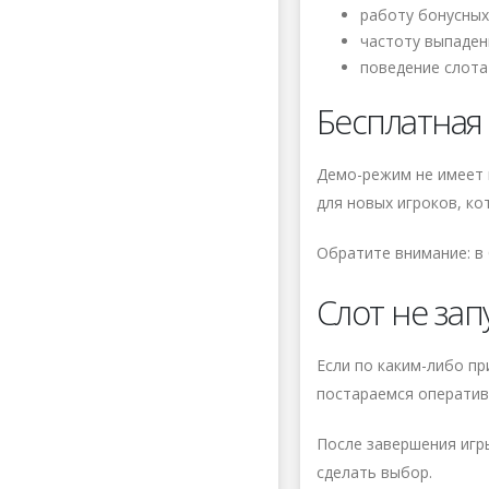
работу бонусных
частоту выпаден
поведение слота
Бесплатная
Демо-режим не имеет 
для новых игроков, ко
Обратите внимание: в
Слот не зап
Если по каким-либо п
постараемся оператив
После завершения игр
сделать выбор.