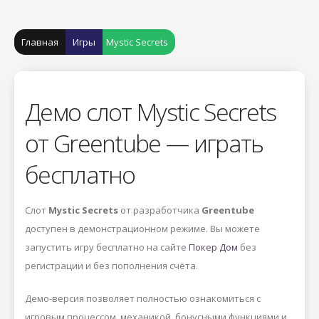
Главная
Игры
Mystic Secrets
Демо слот Mystic Secrets
от Greentube — играть
бесплатно
Слот
Mystic Secrets
от разработчика
Greentube
доступен в демонстрационном режиме. Вы можете
запустить игру бесплатно на сайте
Покер Дом
без
регистрации и без пополнения счёта.
Демо-версия позволяет полностью ознакомиться с
игровым процессом, механикой, бонусными функциями и