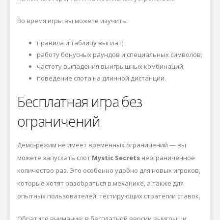
Во время игры вы можете изучить:
правила и таблицу выплат;
работу бонусных раундов и специальных символов;
частоту выпадения выигрышных комбинаций;
поведение слота на длинной дистанции.
Бесплатная игра без
ограничений
Демо-режим не имеет временных ограничений — вы
можете запускать слот
Mystic Secrets
неограниченное
количество раз. Это особенно удобно для новых игроков,
которые хотят разобраться в механике, а также для
опытных пользователей, тестирующих стратегии ставок.
Обратите внимание: в бесплатной версии выигрыши