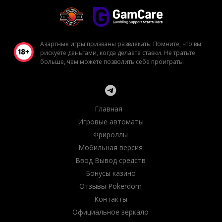
Азартные игры призваны развлекать. Помните, что вы
рискуете деньгами, когда делаете ставки. Не тратьте
больше, чем можете позволить себе проиграть.
Главная
Игровые автоматы
Фрироллы
Мобильная версия
Ввод Вывод средств
Бонусы казино
Отзывы Pokerdom
Контакты
Официальное зеркало