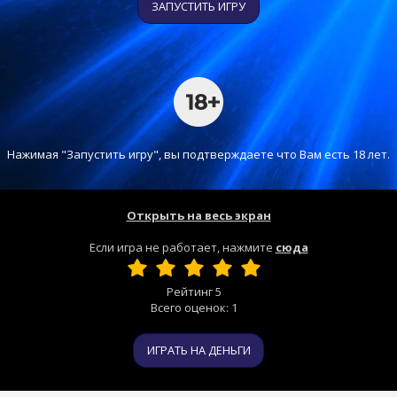
ЗАПУСТИТЬ ИГРУ
Нажимая "Запустить игру", вы подтверждаете что Вам есть 18 лет.
Открыть на весь экран
Если игра не работает, нажмите
сюда
Рейтинг
5
Всего оценок:
1
ИГРАТЬ НА ДЕНЬГИ