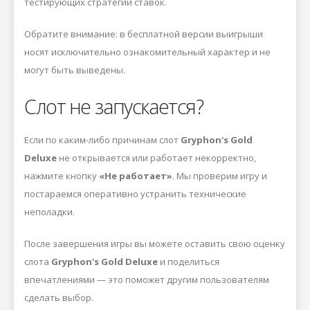
тестирующих стратегии ставок.
Обратите внимание: в бесплатной версии выигрыши
носят исключительно ознакомительный характер и не
могут быть выведены.
Слот не запускается?
Если по каким-либо причинам слот
Gryphon's Gold
Deluxe
не открывается или работает некорректно,
нажмите кнопку
«Не работает»
. Мы проверим игру и
постараемся оперативно устранить технические
неполадки.
После завершения игры вы можете оставить свою оценку
слота
Gryphon's Gold Deluxe
и поделиться
впечатлениями — это поможет другим пользователям
сделать выбор.