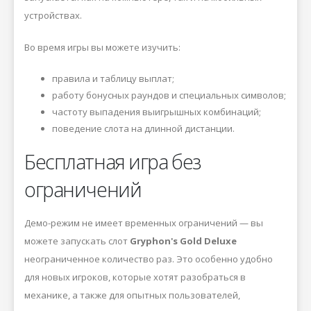
устройствах.
Во время игры вы можете изучить:
правила и таблицу выплат;
работу бонусных раундов и специальных символов;
частоту выпадения выигрышных комбинаций;
поведение слота на длинной дистанции.
Бесплатная игра без
ограничений
Демо-режим не имеет временных ограничений — вы
можете запускать слот
Gryphon's Gold Deluxe
неограниченное количество раз. Это особенно удобно
для новых игроков, которые хотят разобраться в
механике, а также для опытных пользователей,