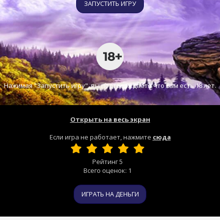
ЗАПУСТИТЬ ИГРУ
Нажимая "Запустить игру", вы подтверждаете что Вам есть 18 лет.
Открыть на весь экран
Если игра не работает, нажмите
сюда
Рейтинг
5
Всего оценок:
1
ИГРАТЬ НА ДЕНЬГИ