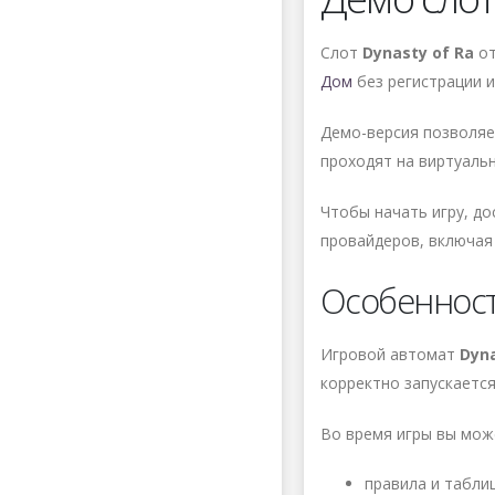
Слот
Dynasty of Ra
от
Дом
без регистрации и
Демо-версия позволяе
проходят на виртуальн
Чтобы начать игру, д
провайдеров, включая 
Особенности
Игровой автомат
Dyna
корректно запускается
Во время игры вы мож
правила и табли