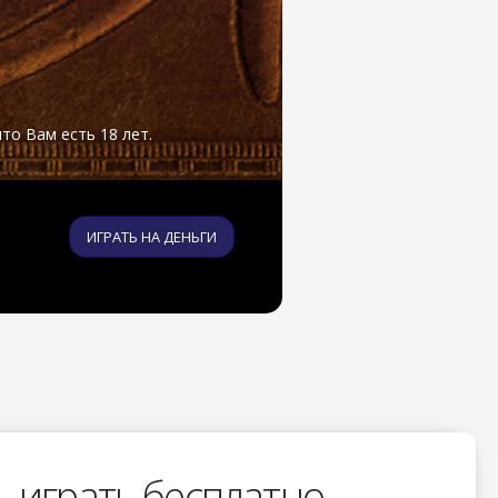
то Вам есть 18 лет.
ИГРАТЬ НА ДЕНЬГИ
— играть бесплатно