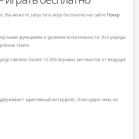
. Вы можете запустить игру бесплатно на сайте
Покер
нусными функциями и уровнем волатильности. Все раунды
добном темпе.
редставлено более 10 000 игровых автоматов от ведущих
ддерживает адаптивный интерфейс, благодаря чему он