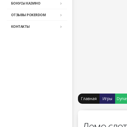
БОНУСЫ КАЗИНО
ОТЗЫВЫ POKERDOM
КОНТАКТЫ
Главная
Игры
Dynas
Демо слот