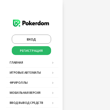
ВХОД
РЕГИСТРАЦИЯ
ГЛАВНАЯ
ИГРОВЫЕ АВТОМАТЫ
ФРИРОЛЛЫ
МОБИЛЬНАЯ ВЕРСИЯ
ВВОД ВЫВОД СРЕДСТВ