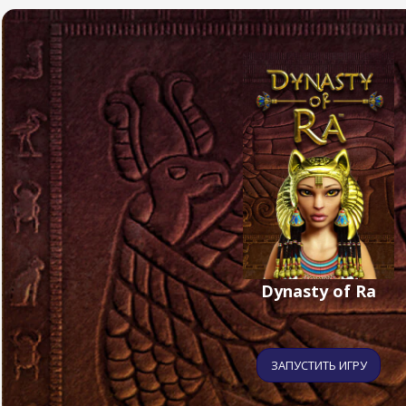
Dynasty of Ra
ЗАПУСТИТЬ ИГРУ