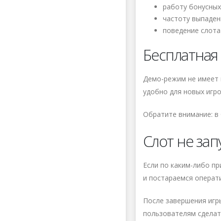
работу бонусных
частоту выпаден
поведение слота
Бесплатная
Демо-режим не имеет 
удобно для новых игро
Обратите внимание: в
Слот не зап
Если по каким-либо п
и постараемся операт
После завершения игр
пользователям сделат