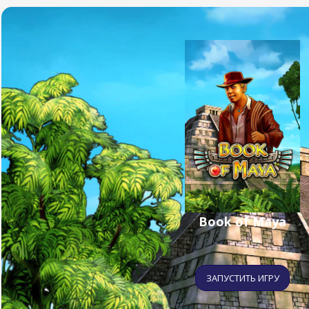
Book of Maya
ЗАПУСТИТЬ ИГРУ