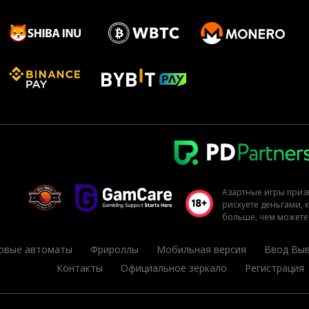
Азартные игры призв
рискуете деньгами, к
больше, чем можете 
овые автоматы
Фрироллы
Мобильная версия
Ввод Выв
Контакты
Официальное зеркало
Регистрация