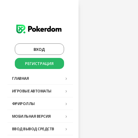
ВХОД
РЕГИСТРАЦИЯ
ГЛАВНАЯ
ИГРОВЫЕ АВТОМАТЫ
ФРИРОЛЛЫ
МОБИЛЬНАЯ ВЕРСИЯ
ВВОД ВЫВОД СРЕДСТВ