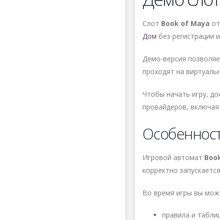
Слот
Book of Maya
от
Дом
без регистрации и
Демо-версия позволяе
проходят на виртуальн
Чтобы начать игру, д
провайдеров, включая 
Особенност
Игровой автомат
Boo
корректно запускается
Во время игры вы мож
правила и табли