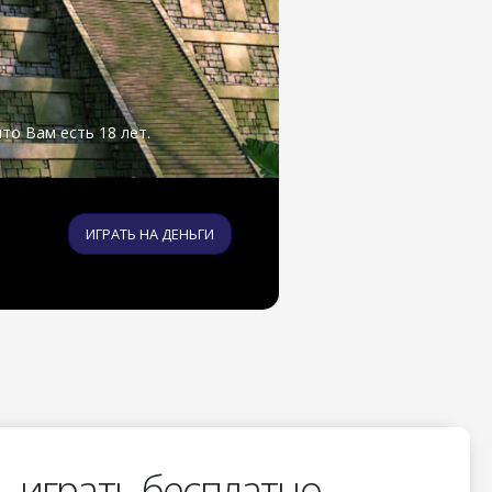
то Вам есть 18 лет.
ИГРАТЬ НА ДЕНЬГИ
— играть бесплатно