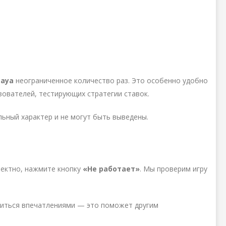
Maya
неограниченное количество раз. Это особенно удобно
зователей, тестирующих стратегии ставок.
ьный характер и не могут быть выведены.
ректно, нажмите кнопку
«Не работает»
. Мы проверим игру
иться впечатлениями — это поможет другим