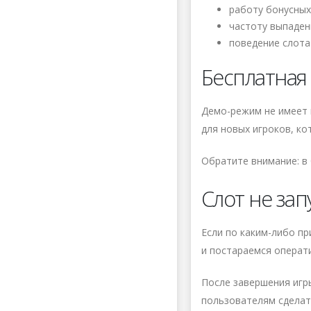
работу бонусных
частоту выпаден
поведение слота
Бесплатная
Демо-режим не имеет 
для новых игроков, ко
Обратите внимание: в
Слот не зап
Если по каким-либо п
и постараемся операт
После завершения игр
пользователям сделат