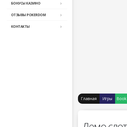
БОНУСЫ КАЗИНО
ОТЗЫВЫ POKERDOM
КОНТАКТЫ
Главная
Игры
Book
Демо слот