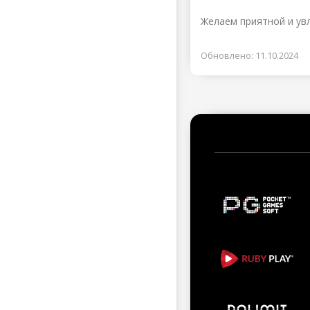
Желаем приятной и ув
Обновлено:
11.10.2024