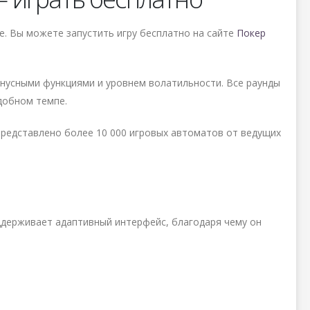
. Вы можете запустить игру бесплатно на сайте
Покер
нусными функциями и уровнем волатильности. Все раунды
добном темпе.
редставлено более 10 000 игровых автоматов от ведущих
держивает адаптивный интерфейс, благодаря чему он