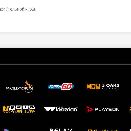
лекательной игры!