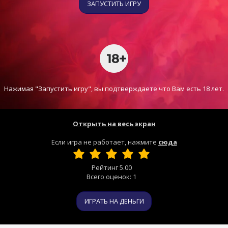
ЗАПУСТИТЬ ИГРУ
Нажимая "Запустить игру", вы подтверждаете что Вам есть 18 лет.
Открыть на весь экран
Если игра не работает, нажмите
сюда
Рейтинг
5.00
Всего оценок:
1
ИГРАТЬ НА ДЕНЬГИ