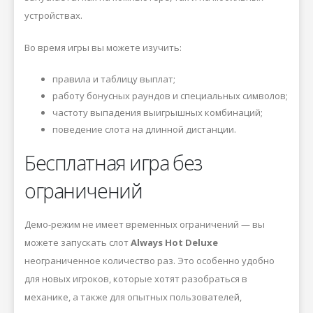
устройствах.
Во время игры вы можете изучить:
правила и таблицу выплат;
работу бонусных раундов и специальных символов;
частоту выпадения выигрышных комбинаций;
поведение слота на длинной дистанции.
Бесплатная игра без
ограничений
Демо-режим не имеет временных ограничений — вы
можете запускать слот
Always Hot Deluxe
неограниченное количество раз. Это особенно удобно
для новых игроков, которые хотят разобраться в
механике, а также для опытных пользователей,