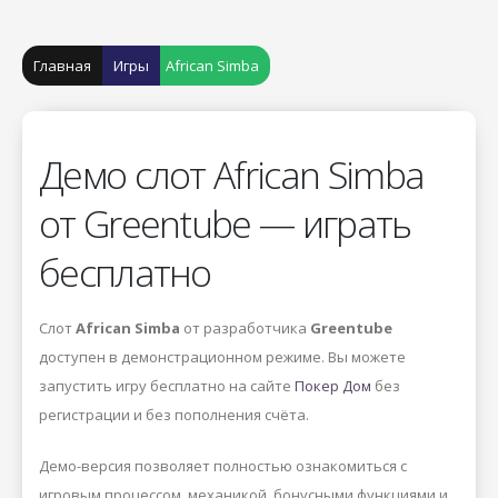
Главная
Игры
African Simba
Демо слот African Simba
от Greentube — играть
бесплатно
Слот
African Simba
от разработчика
Greentube
доступен в демонстрационном режиме. Вы можете
запустить игру бесплатно на сайте
Покер Дом
без
регистрации и без пополнения счёта.
Демо-версия позволяет полностью ознакомиться с
игровым процессом, механикой, бонусными функциями и