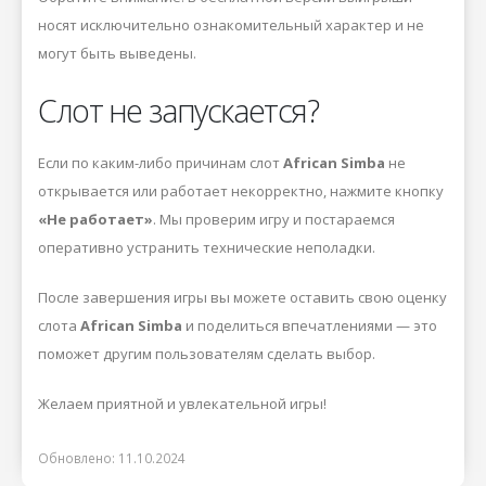
носят исключительно ознакомительный характер и не
могут быть выведены.
Слот не запускается?
Если по каким-либо причинам слот
African Simba
не
открывается или работает некорректно, нажмите кнопку
«Не работает»
. Мы проверим игру и постараемся
оперативно устранить технические неполадки.
После завершения игры вы можете оставить свою оценку
слота
African Simba
и поделиться впечатлениями — это
поможет другим пользователям сделать выбор.
Желаем приятной и увлекательной игры!
Обновлено:
11.10.2024