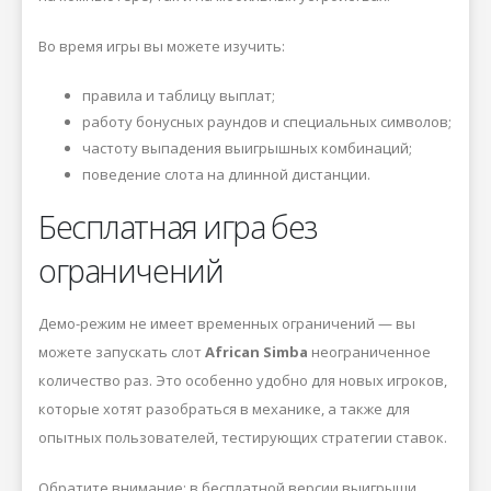
Во время игры вы можете изучить:
правила и таблицу выплат;
работу бонусных раундов и специальных символов;
частоту выпадения выигрышных комбинаций;
поведение слота на длинной дистанции.
Бесплатная игра без
ограничений
Демо-режим не имеет временных ограничений — вы
можете запускать слот
African Simba
неограниченное
количество раз. Это особенно удобно для новых игроков,
которые хотят разобраться в механике, а также для
опытных пользователей, тестирующих стратегии ставок.
Обратите внимание: в бесплатной версии выигрыши