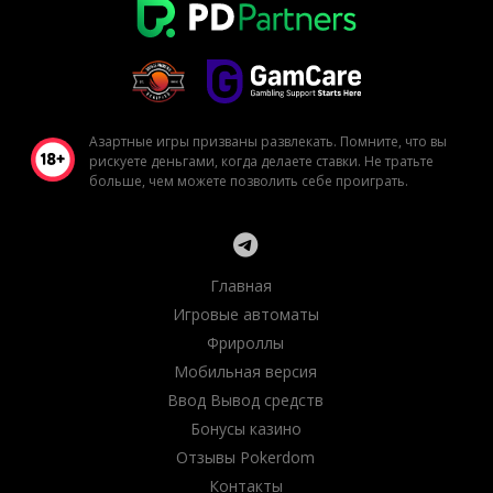
Азартные игры призваны развлекать. Помните, что вы
рискуете деньгами, когда делаете ставки. Не тратьте
больше, чем можете позволить себе проиграть.
Главная
Игровые автоматы
Фрироллы
Мобильная версия
Ввод Вывод средств
Бонусы казино
Отзывы Pokerdom
Контакты