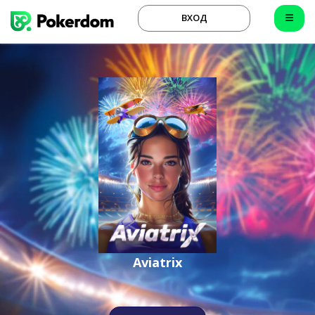
ВХОД
Aviatrix