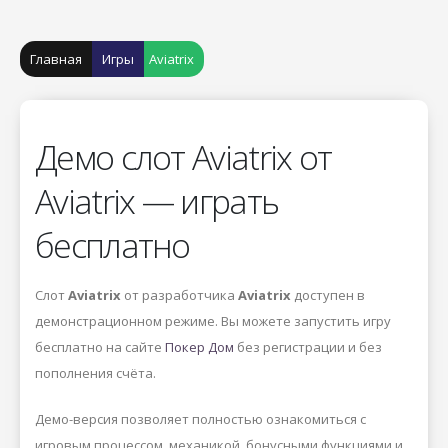
Главная
Игры
Aviatrix
Демо слот Aviatrix от
Aviatrix — играть
бесплатно
Слот
Aviatrix
от разработчика
Aviatrix
доступен в
демонстрационном режиме. Вы можете запустить игру
бесплатно на сайте
Покер Дом
без регистрации и без
пополнения счёта.
Демо-версия позволяет полностью ознакомиться с
игровым процессом, механикой, бонусными функциями и