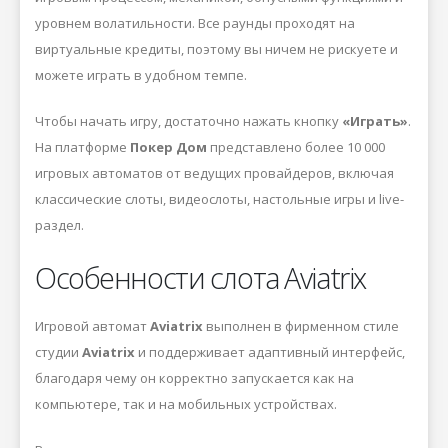
уровнем волатильности. Все раунды проходят на
виртуальные кредиты, поэтому вы ничем не рискуете и
можете играть в удобном темпе.
Чтобы начать игру, достаточно нажать кнопку
«Играть»
.
На платформе
Покер Дом
представлено более 10 000
игровых автоматов от ведущих провайдеров, включая
классические слоты, видеослоты, настольные игры и live-
раздел.
Особенности слота Aviatrix
Игровой автомат
Aviatrix
выполнен в фирменном стиле
студии
Aviatrix
и поддерживает адаптивный интерфейс,
благодаря чему он корректно запускается как на
компьютере, так и на мобильных устройствах.