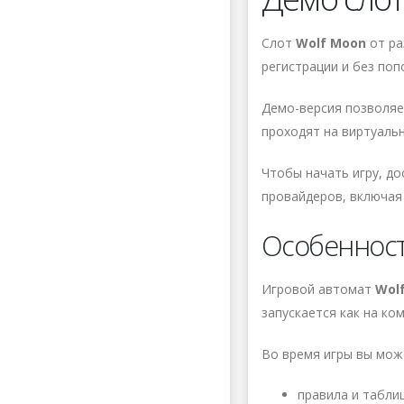
Слот
Wolf Moon
от ра
регистрации и без поп
Демо-версия позволяе
проходят на виртуальн
Чтобы начать игру, д
провайдеров, включая 
Особенност
Игровой автомат
Wol
запускается как на ко
Во время игры вы мож
правила и табли