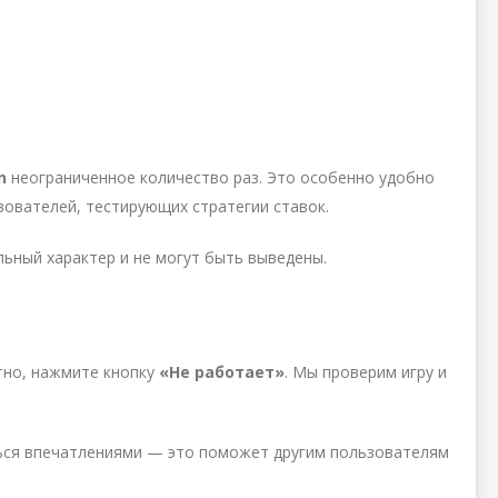
n
неограниченное количество раз. Это особенно удобно
зователей, тестирующих стратегии ставок.
ьный характер и не могут быть выведены.
тно, нажмите кнопку
«Не работает»
. Мы проверим игру и
ься впечатлениями — это поможет другим пользователям