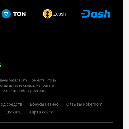
аны развлекать. Помните, что вы
огда делаете ставки. Не тратьте
позволить себе проиграть.
од средств
Бонусы казино
Отзывы Pokerdom
Скачать
Карта сайта