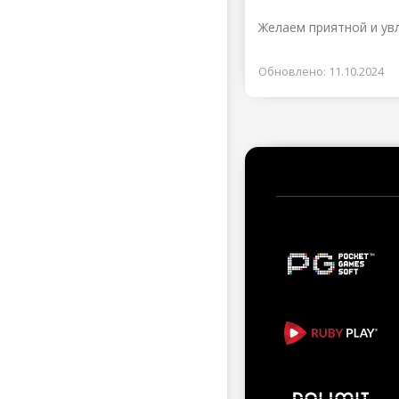
Желаем приятной и ув
Обновлено:
11.10.2024