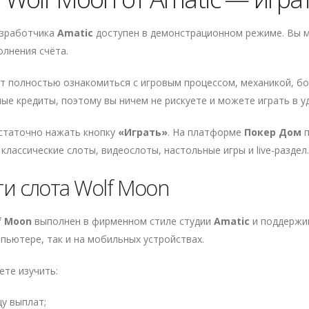
зработчика
Amatic
доступен в демонстрационном режиме. Вы м
олнения счёта.
т полностью ознакомиться с игровым процессом, механикой, бо
ые кредиты, поэтому вы ничем не рискуете и можете играть в у
остаточно нажать кнопку
«Играть»
. На платформе
Покер Дом
п
классические слоты, видеослоты, настольные игры и live-раздел.
и слота Wolf Moon
f Moon
выполнен в фирменном стиле студии
Amatic
и поддержив
мпьютере, так и на мобильных устройствах.
ете изучить:
цу выплат;