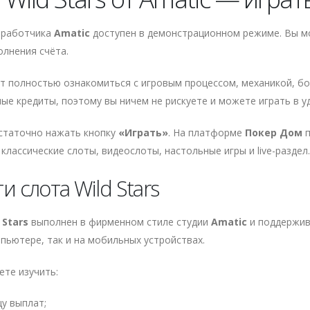
зработчика
Amatic
доступен в демонстрационном режиме. Вы мо
олнения счёта.
т полностью ознакомиться с игровым процессом, механикой, бо
ые кредиты, поэтому вы ничем не рискуете и можете играть в у
остаточно нажать кнопку
«Играть»
. На платформе
Покер Дом
п
классические слоты, видеослоты, настольные игры и live-раздел.
 слота Wild Stars
 Stars
выполнен в фирменном стиле студии
Amatic
и поддержив
мпьютере, так и на мобильных устройствах.
ете изучить:
цу выплат;