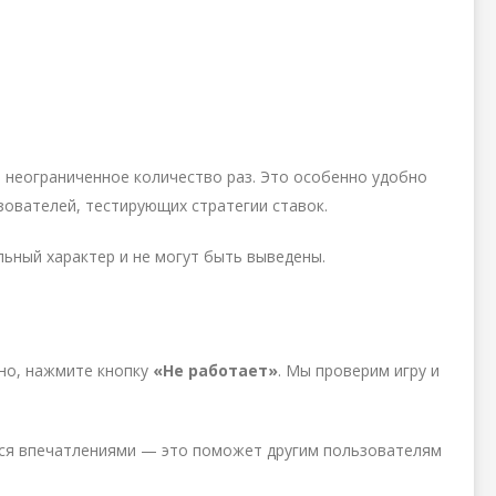
s
неограниченное количество раз. Это особенно удобно
зователей, тестирующих стратегии ставок.
ьный характер и не могут быть выведены.
но, нажмите кнопку
«Не работает»
. Мы проверим игру и
ся впечатлениями — это поможет другим пользователям