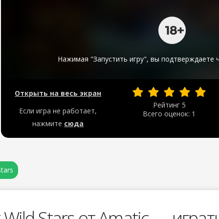
Нажимая "Запустить игру", вы подтверждаете ч
Открыть на весь экран
Рейтинг
5
Если игра не работает,
Всего оценок:
1
нажмите
сюда
Stars
 Wild Stars от Amatic — игра