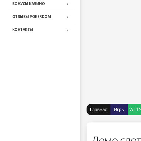
БОНУСЫ КАЗИНО
ОТЗЫВЫ POKERDOM
КОНТАКТЫ
Главная
Игры
Wild 
Демо слот