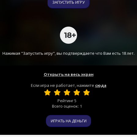
ЗАПУСТИТЬ ИГРУ
Нажимая "Запустить игру", вы подтверждаете что Вам есть 18 лет.
Открыть на весь экран
Если игра не работает, нажмите
сюда
Рейтинг
5
Всего оценок:
1
ИГРАТЬ НА ДЕНЬГИ