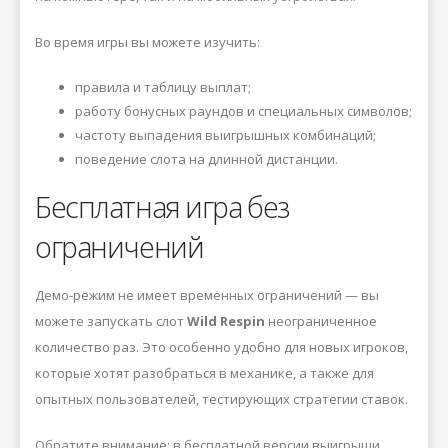
Во время игры вы можете изучить:
правила и таблицу выплат;
работу бонусных раундов и специальных символов;
частоту выпадения выигрышных комбинаций;
поведение слота на длинной дистанции.
Бесплатная игра без
ограничений
Демо-режим не имеет временных ограничений — вы
можете запускать слот
Wild Respin
неограниченное
количество раз. Это особенно удобно для новых игроков,
которые хотят разобраться в механике, а также для
опытных пользователей, тестирующих стратегии ставок.
Обратите внимание: в бесплатной версии выигрыши