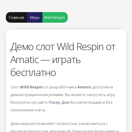
Главная
Игры
Wild Respin
Демо слот Wild Respin от
Amatic — играть
бесплатно
Слот
Wild Respin
от разработчика
Amatic
доступен в
демонстрационном режиме. Вы можете запустить игру
бесплатно на сайте
Покер Дом
без регистрации и без
пополнения счёта.
Демо-версия позволяет полностью ознакомиться с
игровым процессом, механикой, бонусными функциями и