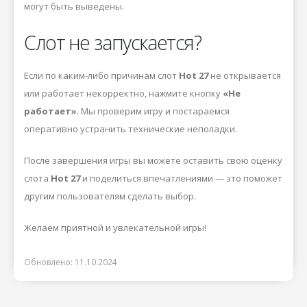
могут быть выведены.
Слот не запускается?
Если по каким-либо причинам слот
Hot 27
не открывается
или работает некорректно, нажмите кнопку
«Не
работает»
. Мы проверим игру и постараемся
оперативно устранить технические неполадки.
После завершения игры вы можете оставить свою оценку
слота
Hot 27
и поделиться впечатлениями — это поможет
другим пользователям сделать выбор.
Желаем приятной и увлекательной игры!
Обновлено:
11.10.2024