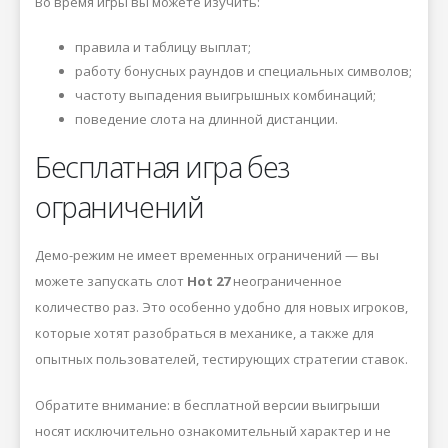
Во время игры вы можете изучить:
правила и таблицу выплат;
работу бонусных раундов и специальных символов;
частоту выпадения выигрышных комбинаций;
поведение слота на длинной дистанции.
Бесплатная игра без
ограничений
Демо-режим не имеет временных ограничений — вы
можете запускать слот
Hot 27
неограниченное
количество раз. Это особенно удобно для новых игроков,
которые хотят разобраться в механике, а также для
опытных пользователей, тестирующих стратегии ставок.
Обратите внимание: в бесплатной версии выигрыши
носят исключительно ознакомительный характер и не