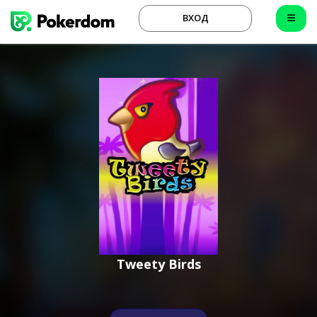
ВХОД
Tweety Birds