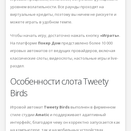
уровнем волатильности. Все раунды проходят на
виртуальные кредиты, поэтому вы ничем не рискуете и
можете играть в удобном темпе.
Чтобы начать игру, достаточно нажать кнопку
«Играть»
.
На платформе
Покер Дом
представлено более 10 000
игровых автоматов от ведущих провайдеров, включая
классические слоты, видеослоты, настольные игры и live-
раздел.
Особенности слота Tweety
Birds
Игровой автомат
Tweety Birds
выполнен в фирменном
стиле студии
Amatic
и поддерживает адаптивный
интерфейс, благодаря чему он корректно запускается как
на компьютере, так и на мобильных устройствах.