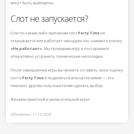
могут быть выведены.
Слот не запускается?
Если по каким-либо причинам слот
Party Time
не
открывается или работает некорректно, нажмите кнопку
«Не работает»
. Мы проверим игру и постараемся
оперативно устранить технические неполадки.
После завершения игры вы можете оставить свою оценку
слота
Party Time
и поделиться впечатлениями — это
поможет другим пользователям сделать выбор.
Желаем приятной и увлекательной игры!
Обновлено:
11.10.2024