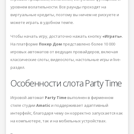
уровнем волатильности. Все раунды проходят на
виртуальные кредиты, поэтому вы ничем не рискуете и
можете играть в удобном темпе.
Чтобы начать игру, достаточно нажать кнопку
«Играть»
.
На платформе
Покер Дом
представлено более 10 000
игровых автоматов от ведущих провайдеров, включая
классические слоты, видеослоты, настольные игры и live-
раздел.
Особенности слота Party Time
Игровой автомат
Party Time
выполнен в фирменном
стиле студии
Amatic
и поддерживает адаптивный
интерфейс, благодаря чему он корректно запускается как
на компьютере, так и на мобильных устройствах.