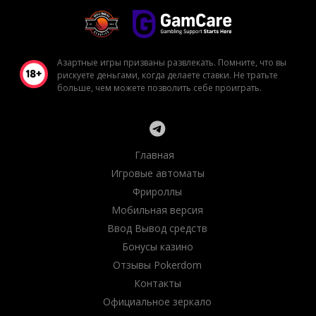
Азартные игры призваны развлекать. Помните, что вы
рискуете деньгами, когда делаете ставки. Не тратьте
больше, чем можете позволить себе проиграть.
Главная
Игровые автоматы
Фрироллы
Мобильная версия
Ввод Вывод средств
Бонусы казино
Отзывы Pokerdom
Контакты
Официальное зеркало