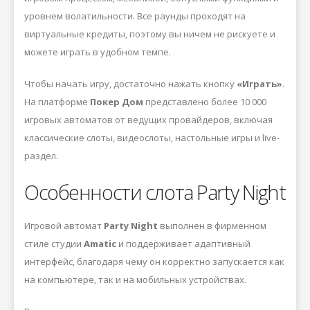
уровнем волатильности. Все раунды проходят на
виртуальные кредиты, поэтому вы ничем не рискуете и
можете играть в удобном темпе.
Чтобы начать игру, достаточно нажать кнопку
«Играть»
.
На платформе
Покер Дом
представлено более 10 000
игровых автоматов от ведущих провайдеров, включая
классические слоты, видеослоты, настольные игры и live-
раздел.
Особенности слота Party Night
Игровой автомат
Party Night
выполнен в фирменном
стиле студии
Amatic
и поддерживает адаптивный
интерфейс, благодаря чему он корректно запускается как
на компьютере, так и на мобильных устройствах.