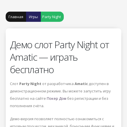
Главная
Игры
Party Night
Демо слот Party Night от
Amatic — играть
бесплатно
Слот
Party Night
от разработчика
Amatic
доступен в
демонстрационном режиме. Вы можете запустить игру
бесплатно на сайте
Покер Дом
без регистрации и без
пополнения счёта.
Демо-версия позволяет полностью ознакомиться с
игровым процессом, механикой, бонусными функциями и