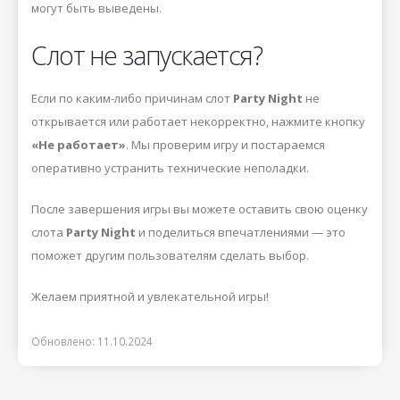
могут быть выведены.
Слот не запускается?
Если по каким-либо причинам слот
Party Night
не
открывается или работает некорректно, нажмите кнопку
«Не работает»
. Мы проверим игру и постараемся
оперативно устранить технические неполадки.
После завершения игры вы можете оставить свою оценку
слота
Party Night
и поделиться впечатлениями — это
поможет другим пользователям сделать выбор.
Желаем приятной и увлекательной игры!
Обновлено:
11.10.2024