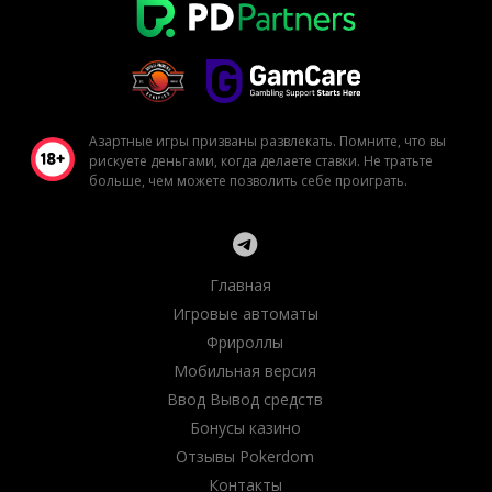
Азартные игры призваны развлекать. Помните, что вы
рискуете деньгами, когда делаете ставки. Не тратьте
больше, чем можете позволить себе проиграть.
Главная
Игровые автоматы
Фрироллы
Мобильная версия
Ввод Вывод средств
Бонусы казино
Отзывы Pokerdom
Контакты