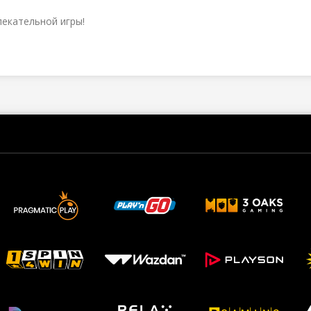
лекательной игры!