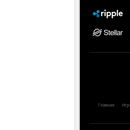
Главная
Игр