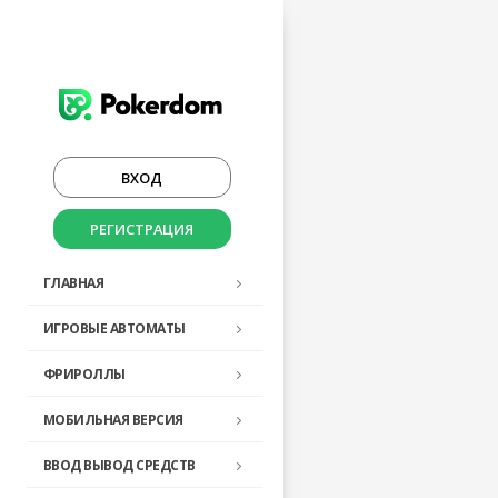
ВХОД
РЕГИСТРАЦИЯ
ГЛАВНАЯ
ИГРОВЫЕ АВТОМАТЫ
ФРИРОЛЛЫ
МОБИЛЬНАЯ ВЕРСИЯ
ВВОД ВЫВОД СРЕДСТВ