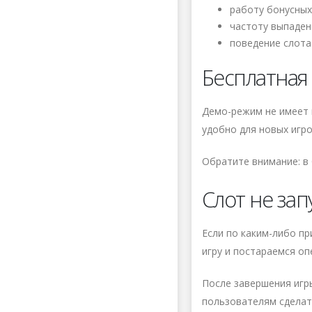
работу бонусных
частоту выпаден
поведение слота
Бесплатная
Демо-режим не имеет 
удобно для новых игро
Обратите внимание: в
Слот не зап
Если по каким-либо п
игру и постараемся оп
После завершения игр
пользователям сделат