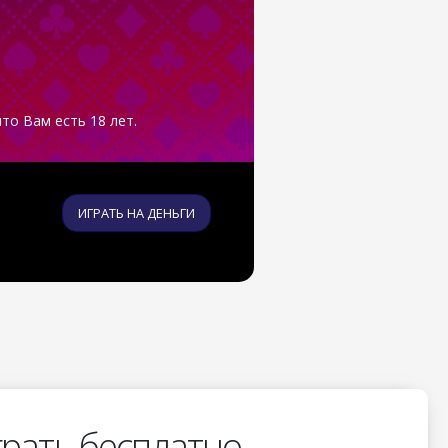
то Вам есть 18 лет.
ИГРАТЬ НА ДЕНЬГИ
играть бесплатно