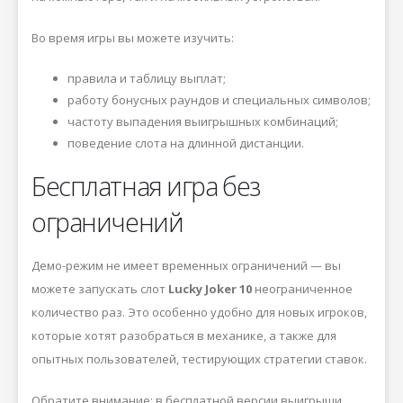
Во время игры вы можете изучить:
правила и таблицу выплат;
работу бонусных раундов и специальных символов;
частоту выпадения выигрышных комбинаций;
поведение слота на длинной дистанции.
Бесплатная игра без
ограничений
Демо-режим не имеет временных ограничений — вы
можете запускать слот
Lucky Joker 10
неограниченное
количество раз. Это особенно удобно для новых игроков,
которые хотят разобраться в механике, а также для
опытных пользователей, тестирующих стратегии ставок.
Обратите внимание: в бесплатной версии выигрыши