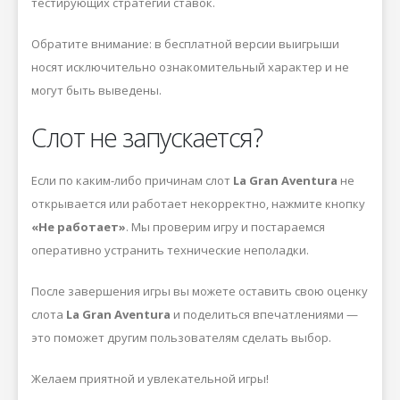
тестирующих стратегии ставок.
Обратите внимание: в бесплатной версии выигрыши
носят исключительно ознакомительный характер и не
могут быть выведены.
Слот не запускается?
Если по каким-либо причинам слот
La Gran Aventura
не
открывается или работает некорректно, нажмите кнопку
«Не работает»
. Мы проверим игру и постараемся
оперативно устранить технические неполадки.
После завершения игры вы можете оставить свою оценку
слота
La Gran Aventura
и поделиться впечатлениями —
это поможет другим пользователям сделать выбор.
Желаем приятной и увлекательной игры!