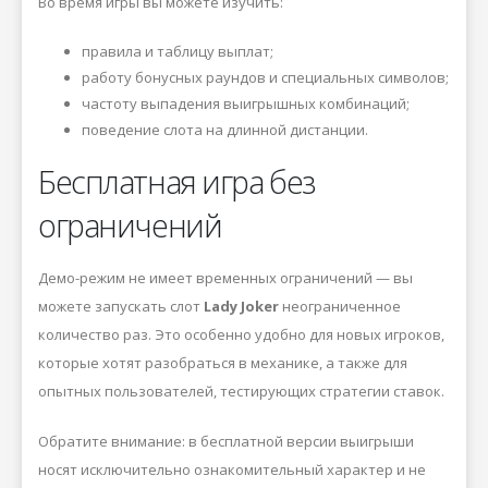
Во время игры вы можете изучить:
правила и таблицу выплат;
работу бонусных раундов и специальных символов;
частоту выпадения выигрышных комбинаций;
поведение слота на длинной дистанции.
Бесплатная игра без
ограничений
Демо-режим не имеет временных ограничений — вы
можете запускать слот
Lady Joker
неограниченное
количество раз. Это особенно удобно для новых игроков,
которые хотят разобраться в механике, а также для
опытных пользователей, тестирующих стратегии ставок.
Обратите внимание: в бесплатной версии выигрыши
носят исключительно ознакомительный характер и не