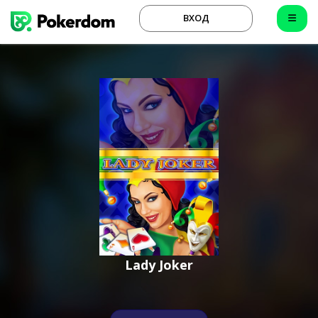
ВХОД
Lady Joker