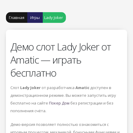
Главная
Игры
Lady Joker
Демо слот Lady Joker от
Amatic — играть
бесплатно
Слот
Lady Joker
от разработчика
Amatic
доступен в
демонстрационном режиме. Вы можете запустить игру
бесплатно на сайте
Покер Дом
без регистрации и без
пополнения счёта.
Демо-версия позволяет полностью ознакомиться с
игровым процессом, механикой, бонусными функциями и