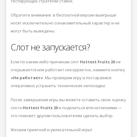
тестирующих стратегии ставок.
Обратите внимание: в бесплатной версии выигрыши
носят исключительно ознакомительный характер и не
могут быть выведены.
Слот не запускается?
Если по каким-либо причинам слот
Hottest Fruits 20
не
открывается или работает некорректно, нажмите кнопку
«Не работает»
. Мы проверим игру и постараемся
оперативно устранить технические неполадки.
После завершения игры вы можете оставить свою оценку
слота
Hottest Fruits 20
и поделиться впечатлениями —
это поможет другим пользователям сделать выбор.
Желаем приятной и увлекательной игры!