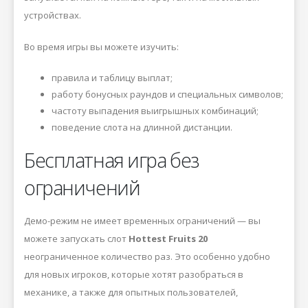
устройствах.
Во время игры вы можете изучить:
правила и таблицу выплат;
работу бонусных раундов и специальных символов;
частоту выпадения выигрышных комбинаций;
поведение слота на длинной дистанции.
Бесплатная игра без
ограничений
Демо-режим не имеет временных ограничений — вы
можете запускать слот
Hottest Fruits 20
неограниченное количество раз. Это особенно удобно
для новых игроков, которые хотят разобраться в
механике, а также для опытных пользователей,