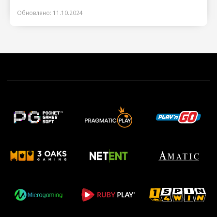
Обновлено:
11.10.2024