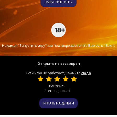
ЗАПУСТИТЬ ИГРУ
Нажимая "Запустить игру", вы подтверждаете что Вам есть 18 лет.
Открыть на весь экран
Если игра не работает, нажмите
сюда
Рейтинг
5
Всего оценок:
1
ИГРАТЬ НА ДЕНЬГИ