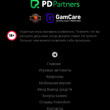
Азартные игры призваны развлекать. Помните, что вы
рискуете деньгами, когда делаете ставки. Не тратьте
больше, чем можете позволить себе проиграть.
Главная
Игровые автоматы
Фрироллы
Мобильная версия
Ввод Вывод средств
Бонусы казино
Отзывы Pokerdom
Контакты