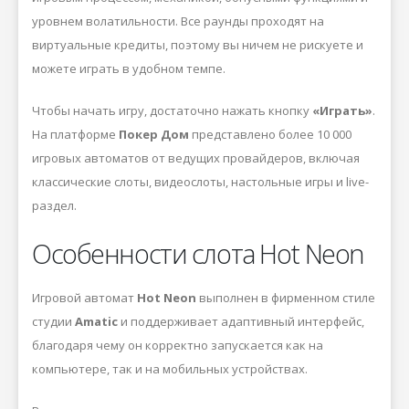
уровнем волатильности. Все раунды проходят на
виртуальные кредиты, поэтому вы ничем не рискуете и
можете играть в удобном темпе.
Чтобы начать игру, достаточно нажать кнопку
«Играть»
.
На платформе
Покер Дом
представлено более 10 000
игровых автоматов от ведущих провайдеров, включая
классические слоты, видеослоты, настольные игры и live-
раздел.
Особенности слота Hot Neon
Игровой автомат
Hot Neon
выполнен в фирменном стиле
студии
Amatic
и поддерживает адаптивный интерфейс,
благодаря чему он корректно запускается как на
компьютере, так и на мобильных устройствах.