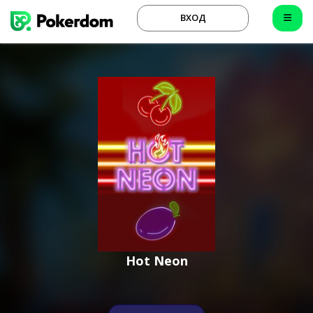
ВХОД
Hot Neon