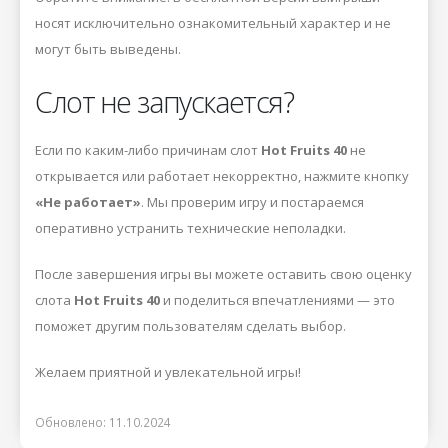
носят исключительно ознакомительный характер и не
могут быть выведены.
Слот не запускается?
Если по каким-либо причинам слот
Hot Fruits 40
не
открывается или работает некорректно, нажмите кнопку
«Не работает»
. Мы проверим игру и постараемся
оперативно устранить технические неполадки.
После завершения игры вы можете оставить свою оценку
слота
Hot Fruits 40
и поделиться впечатлениями — это
поможет другим пользователям сделать выбор.
Желаем приятной и увлекательной игры!
Обновлено:
11.10.2024