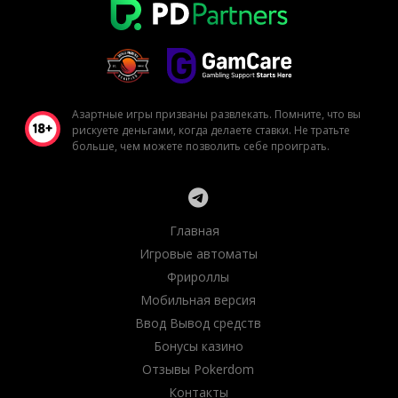
Азартные игры призваны развлекать. Помните, что вы
рискуете деньгами, когда делаете ставки. Не тратьте
больше, чем можете позволить себе проиграть.
Главная
Игровые автоматы
Фрироллы
Мобильная версия
Ввод Вывод средств
Бонусы казино
Отзывы Pokerdom
Контакты