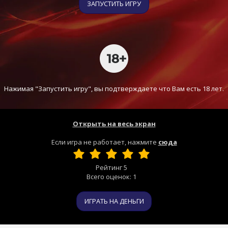
ЗАПУСТИТЬ ИГРУ
Нажимая "Запустить игру", вы подтверждаете что Вам есть 18 лет.
Открыть на весь экран
Если игра не работает, нажмите
сюда
Рейтинг
5
Всего оценок:
1
ИГРАТЬ НА ДЕНЬГИ