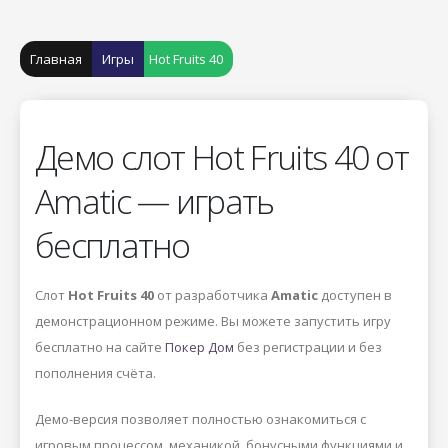
Главная
Игры
Hot Fruits 40
Демо слот Hot Fruits 40 от
Amatic — играть
бесплатно
Слот
Hot Fruits 40
от разработчика
Amatic
доступен в
демонстрационном режиме. Вы можете запустить игру
бесплатно на сайте
Покер Дом
без регистрации и без
пополнения счёта.
Демо-версия позволяет полностью ознакомиться с
игровым процессом, механикой, бонусными функциями и