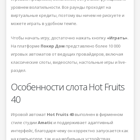
уровнем волатильности. Все раунды проходят на
виртуальные кредиты, поэтому вы ничем не рискуете и
можете играть в удобном темпе.
Чтобы начать игру, достаточно нажать кнопку
«Играть»
.
На платформе
Покер Дом
представлено более 10 000
игровых автоматов от ведущих провайдеров, включая
классические слоты, видеослоты, настольные игры и live-
раздел.
Особенности слота Hot Fruits
40
Игровой автомат
Hot Fruits 40
выполнен в фирменном
стиле студии
Amatic
и поддерживает адаптивный
интерфейс, благодаря чему он корректно запускается как
на компьютере, так и на мобильных устройствах.