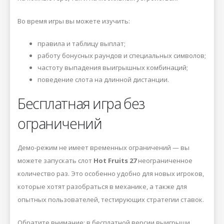
Во время игры вы можете изучить:
правила и таблицу выплат;
работу бонусных раундов и специальных символов;
частоту выпадения выигрышных комбинаций;
поведение слота на длинной дистанции.
Бесплатная игра без
ограничений
Демо-режим не имеет временных ограничений — вы
можете запускать слот
Hot Fruits 27
неограниченное
количество раз. Это особенно удобно для новых игроков,
которые хотят разобраться в механике, а также для
опытных пользователей, тестирующих стратегии ставок.
Обратите внимание: в бесплатной версии выигрыши