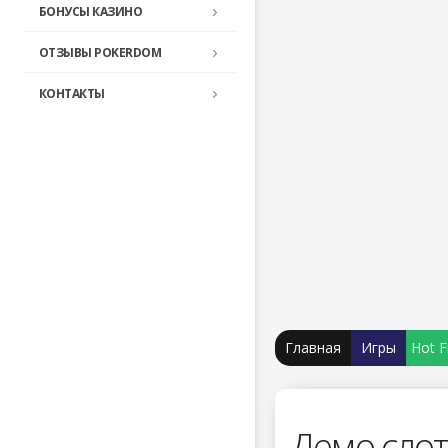
БОНУСЫ КАЗИНО
ОТЗЫВЫ POKERDOM
КОНТАКТЫ
Главная
Игры
Hot F
Демо слот