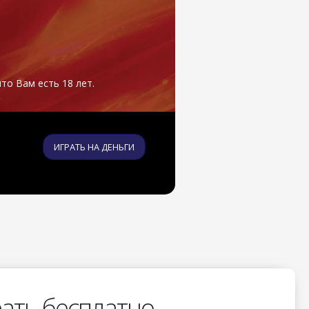
то Вам есть 18 лет.
ИГРАТЬ НА ДЕНЬГИ
грать бесплатно