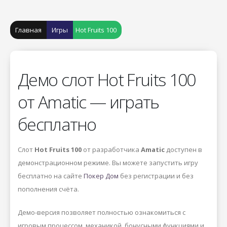
Главная
Игры
Hot Fruits 100
Демо слот Hot Fruits 100
от Amatic — играть
бесплатно
Слот
Hot Fruits 100
от разработчика
Amatic
доступен в
демонстрационном режиме. Вы можете запустить игру
бесплатно на сайте
Покер Дом
без регистрации и без
пополнения счёта.
Демо-версия позволяет полностью ознакомиться с
игровым процессом, механикой, бонусными функциями и