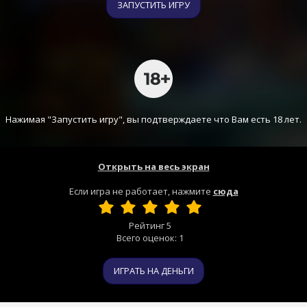
ЗАПУСТИТЬ ИГРУ
Нажимая "Запустить игру", вы подтверждаете что Вам есть 18 лет.
Открыть на весь экран
Если игра не работает, нажмите
сюда
Рейтинг
5
Всего оценок:
1
ИГРАТЬ НА ДЕНЬГИ