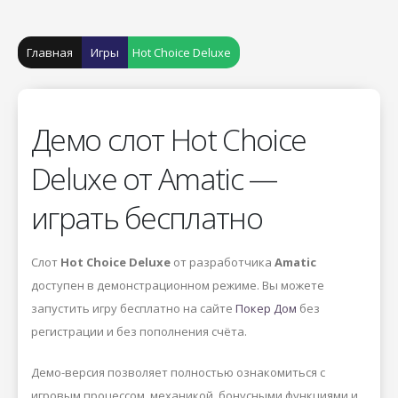
Главная
Игры
Hot Choice Deluxe
Демо слот Hot Choice
Deluxe от Amatic —
играть бесплатно
Слот
Hot Choice Deluxe
от разработчика
Amatic
доступен в демонстрационном режиме. Вы можете
запустить игру бесплатно на сайте
Покер Дом
без
регистрации и без пополнения счёта.
Демо-версия позволяет полностью ознакомиться с
игровым процессом, механикой, бонусными функциями и