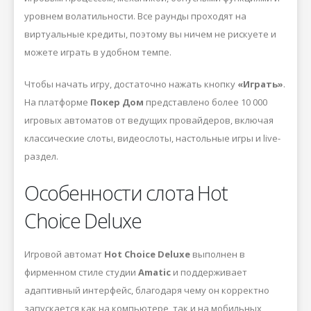
уровнем волатильности. Все раунды проходят на
виртуальные кредиты, поэтому вы ничем не рискуете и
можете играть в удобном темпе.
Чтобы начать игру, достаточно нажать кнопку
«Играть»
.
На платформе
Покер Дом
представлено более 10 000
игровых автоматов от ведущих провайдеров, включая
классические слоты, видеослоты, настольные игры и live-
раздел.
Особенности слота Hot
Choice Deluxe
Игровой автомат
Hot Choice Deluxe
выполнен в
фирменном стиле студии
Amatic
и поддерживает
адаптивный интерфейс, благодаря чему он корректно
запускается как на компьютере, так и на мобильных