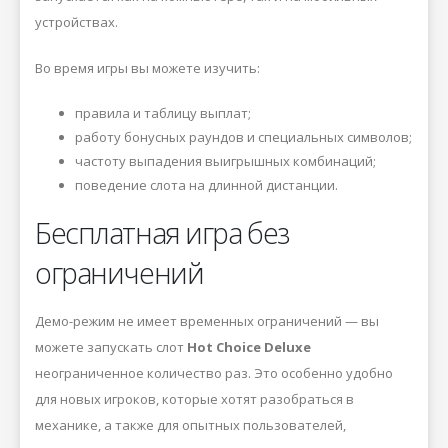
устройствах.
Во время игры вы можете изучить:
правила и таблицу выплат;
работу бонусных раундов и специальных символов;
частоту выпадения выигрышных комбинаций;
поведение слота на длинной дистанции.
Бесплатная игра без
ограничений
Демо-режим не имеет временных ограничений — вы
можете запускать слот
Hot Choice Deluxe
неограниченное количество раз. Это особенно удобно
для новых игроков, которые хотят разобраться в
механике, а также для опытных пользователей,