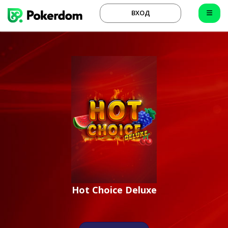
ВХОД
Hot Choice Deluxe