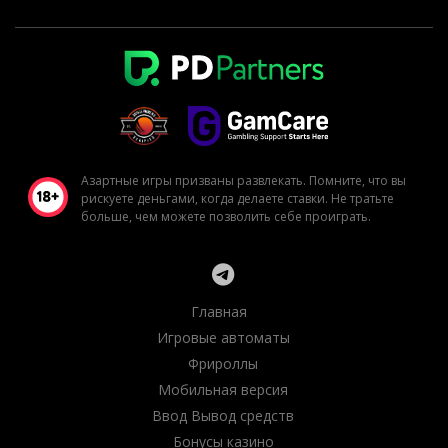
Азартные игры призваны развлекать. Помните, что вы
рискуете деньгами, когда делаете ставки. Не тратьте
больше, чем можете позволить себе проиграть.
Главная
Игровые автоматы
Фрироллы
Мобильная версия
Ввод Вывод средств
Бонусы казино