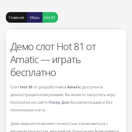
Главная
Игры
Hot 81
Демо слот Hot 81 от
Amatic — играть
бесплатно
Слот
Hot 81
от разработчика
Amatic
доступен в
демонстрационном режиме. Вы можете запустить игру
бесплатно на сайте
Покер Дом
без регистрации и без
пополнения счёта.
Демо-версия позволяет полностью ознакомиться с
игровым процессом, механикой, бонусными функциями и