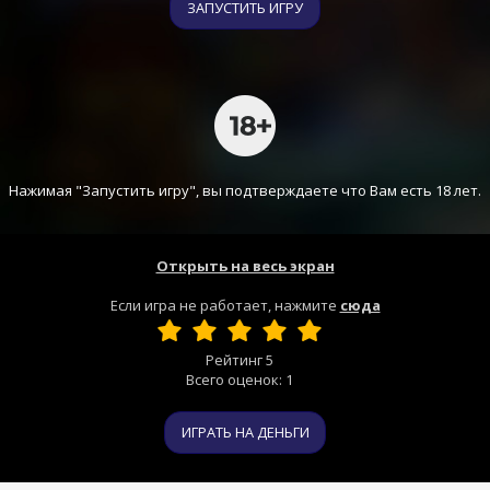
ЗАПУСТИТЬ ИГРУ
Нажимая "Запустить игру", вы подтверждаете что Вам есть 18 лет.
Открыть на весь экран
Если игра не работает, нажмите
сюда
Рейтинг
5
Всего оценок:
1
ИГРАТЬ НА ДЕНЬГИ