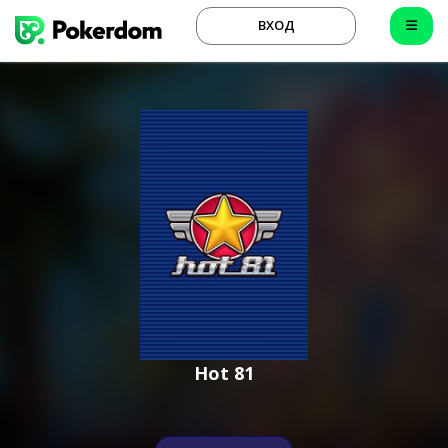
ВХОД
Hot 81