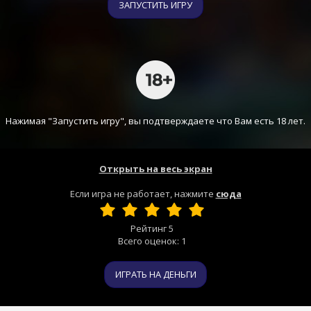
ЗАПУСТИТЬ ИГРУ
Нажимая "Запустить игру", вы подтверждаете что Вам есть 18 лет.
Открыть на весь экран
Если игра не работает, нажмите
сюда
Рейтинг
5
Всего оценок:
1
ИГРАТЬ НА ДЕНЬГИ