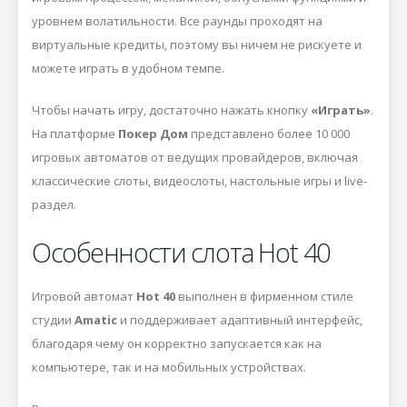
уровнем волатильности. Все раунды проходят на
виртуальные кредиты, поэтому вы ничем не рискуете и
можете играть в удобном темпе.
Чтобы начать игру, достаточно нажать кнопку
«Играть»
.
На платформе
Покер Дом
представлено более 10 000
игровых автоматов от ведущих провайдеров, включая
классические слоты, видеослоты, настольные игры и live-
раздел.
Особенности слота Hot 40
Игровой автомат
Hot 40
выполнен в фирменном стиле
студии
Amatic
и поддерживает адаптивный интерфейс,
благодаря чему он корректно запускается как на
компьютере, так и на мобильных устройствах.