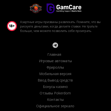
Азартные игры призваны развлекать. Помните, что вы
рискуете деньгами, когда делаете ставки. Не тратьте
больше, чем можете позволить себе проиграть.
Главная
Игровые автоматы
Фрироллы
Мобильная версия
Ввод Вывод средств
Бонусы казино
Отзывы Pokerdom
Контакты
Официальное зеркало