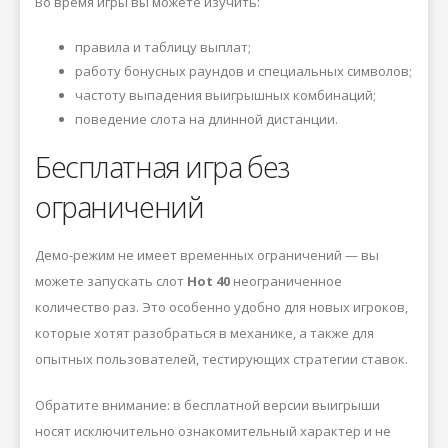
Во время игры вы можете изучить:
правила и таблицу выплат;
работу бонусных раундов и специальных символов;
частоту выпадения выигрышных комбинаций;
поведение слота на длинной дистанции.
Бесплатная игра без
ограничений
Демо-режим не имеет временных ограничений — вы
можете запускать слот
Hot 40
неограниченное
количество раз. Это особенно удобно для новых игроков,
которые хотят разобраться в механике, а также для
опытных пользователей, тестирующих стратегии ставок.
Обратите внимание: в бесплатной версии выигрыши
носят исключительно ознакомительный характер и не