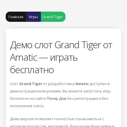
Главная
Игры
Grand Tiger
Демо слот Grand Tiger от
Amatic — играть
бесплатно
Слот
Grand Tiger
от разработчика
Amatic
доступен в
демонстрационном режиме. Вы можете запустить игру
бесплатно на сайте
Покер Дом
без регистрации и без
пополнения счёта.
Демо-версия позволяет полностью ознакомиться с
игровым процессом, механикой, бонусными функциями и