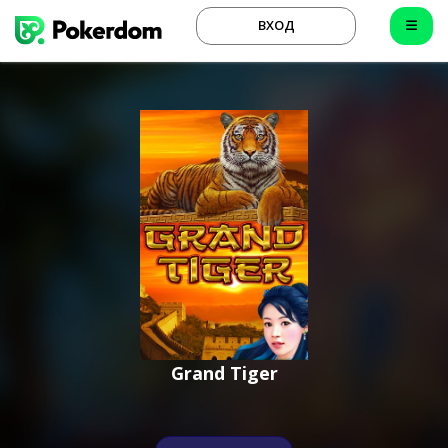
ВХОД
Grand Tiger