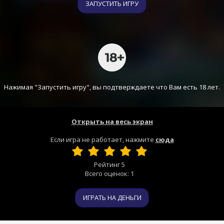
ЗАПУСТИТЬ ИГРУ
Нажимая "Запустить игру", вы подтверждаете что Вам есть 18 лет.
Открыть на весь экран
Если игра не работает, нажмите
сюда
Рейтинг
5
Всего оценок:
1
ИГРАТЬ НА ДЕНЬГИ