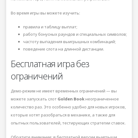
Во время игры вы можете изучить:
правила и таблицу выплат;
работу бонусных раундов и специальных символов;
частоту выпадения выигрышных комбинаций;
поведение слота на длинной дистанции.
Бесплатная игра без
ограничений
Демо-режим не имеет временных ограничений — вы
можете запускать слот
Golden Book
неограниченное
количество раз. Это особенно удобно для новых игроков,
которые хотят разобраться в механике, а также для
опытных пользователей, тестирующих стратегии ставок.
Обратите внимание: в бесплатной версии выигрыши