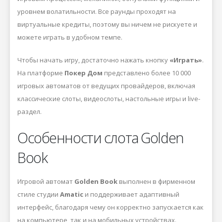
уровнем волатильности. Все раунды проходят на
виртуальные кредиты, поэтому вы ничем не рискуете и
можете играть в удобном темпе.
Чтобы начать игру, достаточно нажать кнопку
«Играть»
.
На платформе
Покер Дом
представлено более 10 000
игровых автоматов от ведущих провайдеров, включая
классические слоты, видеослоты, настольные игры и live-
раздел.
Особенности слота Golden
Book
Игровой автомат
Golden Book
выполнен в фирменном
стиле студии
Amatic
и поддерживает адаптивный
интерфейс, благодаря чему он корректно запускается как
на компьютере, так и на мобильных устройствах.