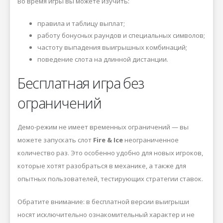
Во время игры вы можете изучить:
правила и таблицу выплат;
работу бонусных раундов и специальных символов;
частоту выпадения выигрышных комбинаций;
поведение слота на длинной дистанции.
Бесплатная игра без
ограничений
Демо-режим не имеет временных ограничений — вы
можете запускать слот
Fire & Ice
неограниченное
количество раз. Это особенно удобно для новых игроков,
которые хотят разобраться в механике, а также для
опытных пользователей, тестирующих стратегии ставок.
Обратите внимание: в бесплатной версии выигрыши
носят исключительно ознакомительный характер и не