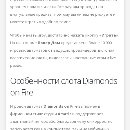
уровнем волатильности. Все раунды проходят на
виртуальные кредиты, поэтому вы ничем не рискуете и
можете играть в удобном темпе.
Чтобы начать игру, достаточно нажать кнопку
«Играть»
.
На платформе
Покер Дом
представлено более 10 000
игровых автоматов от ведущих провайдеров, включая
классические слоты, видеослоты, настольные игры и live-
раздел.
Особенности слота Diamonds
on Fire
Игровой автомат
Diamonds on Fire
выполнен в
фирменном стиле студии
Amatic
и поддерживает
адаптивный интерфейс, благодаря чему он корректно
запускается как на компьютере, так и на мобильных