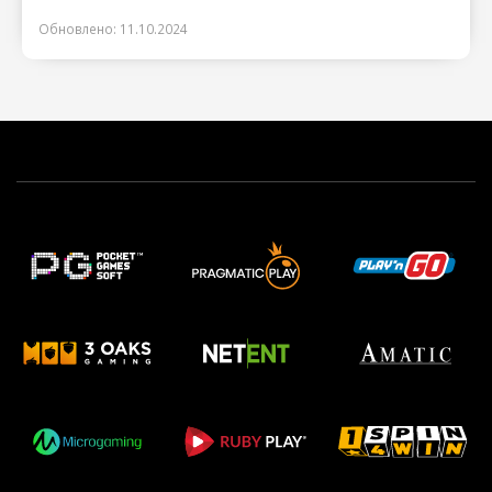
Обновлено:
11.10.2024