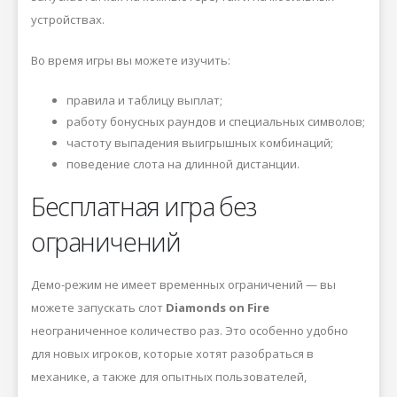
устройствах.
Во время игры вы можете изучить:
правила и таблицу выплат;
работу бонусных раундов и специальных символов;
частоту выпадения выигрышных комбинаций;
поведение слота на длинной дистанции.
Бесплатная игра без
ограничений
Демо-режим не имеет временных ограничений — вы
можете запускать слот
Diamonds on Fire
неограниченное количество раз. Это особенно удобно
для новых игроков, которые хотят разобраться в
механике, а также для опытных пользователей,