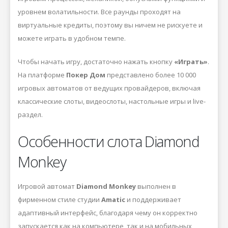
уровнем волатильности. Все раунды проходят на
виртуальные кредиты, поэтому вы ничем не рискуете и
можете играть в удобном темпе.
Чтобы начать игру, достаточно нажать кнопку
«Играть»
.
На платформе
Покер Дом
представлено более 10 000
игровых автоматов от ведущих провайдеров, включая
классические слоты, видеослоты, настольные игры и live-
раздел.
Особенности слота Diamond
Monkey
Игровой автомат
Diamond Monkey
выполнен в
фирменном стиле студии
Amatic
и поддерживает
адаптивный интерфейс, благодаря чему он корректно
запускается как на компьютере, так и на мобильных