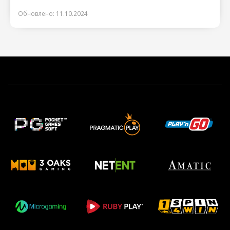
Обновлено:
11.10.2024