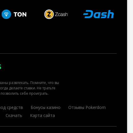
аны развлекать. Помните, что вы
огда делаете ставки. Не тратьте
позволить себе проиграть.
од средств
Бонусы казино
Отзывы Pokerdom
Скачать
Карта сайта