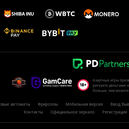
Азартные игры призв
рискуете деньгами, к
больше, чем можете 
овые автоматы
Фрироллы
Мобильная версия
Ввод Выв
Контакты
Официальное зеркало
Регистрация