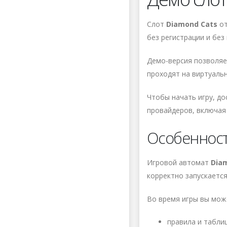
Слот
Diamond Cats
от
без регистрации и без
Демо-версия позволяе
проходят на виртуальн
Чтобы начать игру, д
провайдеров, включая 
Особенност
Игровой автомат
Dia
корректно запускается
Во время игры вы мож
правила и табли