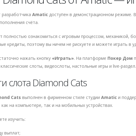
 разработчика
Amatic
доступен в демонстрационном режиме. В
 пополнения счёта.
т полностью ознакомиться с игровым процессом, механикой, бо
ые кредиты, поэтому вы ничем не рискуете и можете играть в у
остаточно нажать кнопку
«Играть»
. На платформе
Покер Дом
п
классические слоты, видеослоты, настольные игры и live-раздел.
и слота Diamond Cats
mond Cats
выполнен в фирменном стиле студии
Amatic
и поддер
 как на компьютере, так и на мобильных устройствах.
ете изучить:
цу выплат;