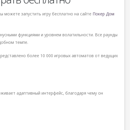
ы можете запустить игру бесплатно на сайте
Покер Дом
нусными функциями и уровнем волатильности. Все раунды
добном темпе.
редставлено более 10 000 игровых автоматов от ведущих
живает адаптивный интерфейс, благодаря чему он