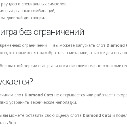
 раундов и специальных символов;
ия выигрышных комбинаций;
 на длинной дистанции.
 игра без ограничений
временных ограничений — вы можете запускать слот
Diamond 
ков, которые хотят разобраться в механике, а также для опытн
 бесплатной версии выигрыши носят исключительно ознакомител
ускается?
ричинам слот
Diamond Cats
не открывается или работает некор
ивно устранить технические неполадки.
ы вы можете оставить свою оценку слота
Diamond Cats
и поде
ь выбор.