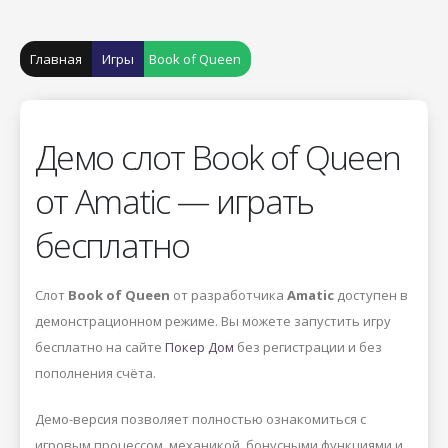
Главная
Игры
Book of Queen
Демо слот Book of Queen
от Amatic — играть
бесплатно
Слот
Book of Queen
от разработчика
Amatic
доступен в
демонстрационном режиме. Вы можете запустить игру
бесплатно на сайте
Покер Дом
без регистрации и без
пополнения счёта.
Демо-версия позволяет полностью ознакомиться с
игровым процессом, механикой, бонусными функциями и