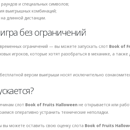
 раундов и специальных символов;
ия выигрышных комбинаций;
 на длинной дистанции.
 игра без ограничений
временных ограничений — вы можете запускать слот
Book of F
новых игроков, которые хотят разобраться в механике, а также
 бесплатной версии выигрыши носят исключительно ознакомител
ускается?
ричинам слот
Book of Fruits Halloween
не открывается или рабо
раемся оперативно устранить технические неполадки.
ы вы можете оставить свою оценку слота
Book of Fruits Hallo