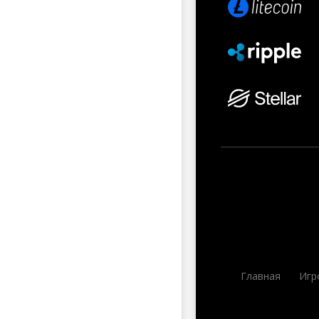
Главная
Игр