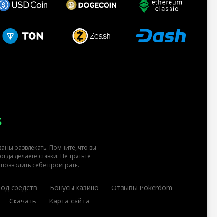
аны развлекать. Помните, что вы
огда делаете ставки. Не тратьте
позволить себе проиграть.
од средств
Бонусы казино
Отзывы Pokerdom
Скачать
Карта сайта