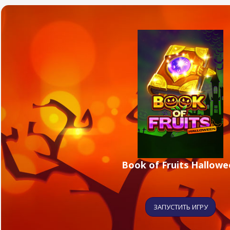
Book of Fruits Hallowe
ЗАПУСТИТЬ ИГРУ