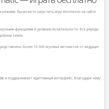
 режиме. Вы можете запустить игру бесплатно на сайте
нусными функциями и уровнем волатильности. Все раунды
добном темпе.
редставлено более 10 000 игровых автоматов от ведущих
ic
и поддерживает адаптивный интерфейс, благодаря чему