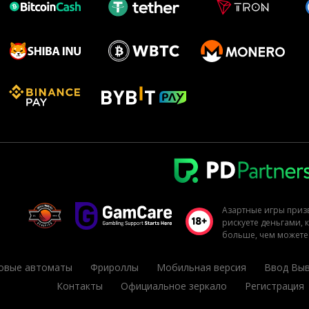
Азартные игры призв
рискуете деньгами, к
больше, чем можете 
овые автоматы
Фрироллы
Мобильная версия
Ввод Выв
Контакты
Официальное зеркало
Регистрация