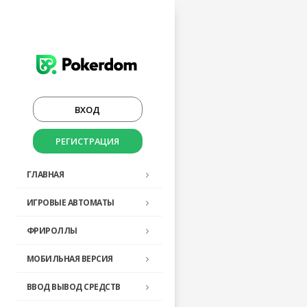
ВХОД
РЕГИСТРАЦИЯ
ГЛАВНАЯ
ИГРОВЫЕ АВТОМАТЫ
ФРИРОЛЛЫ
МОБИЛЬНАЯ ВЕРСИЯ
ВВОД ВЫВОД СРЕДСТВ