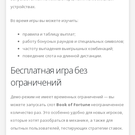
устройствах.
Во время игры вы можете изучить:
правила и таблицу выплат;
работу бонусных раундов и специальных символов;
частоту выпадения выигрышных комбинаций;
поведение слота на длинной дистанции.
Бесплатная игра без
ограничений
Демо-режим не имеет временных ограничений — вы
можете запускать слот
Book of Fortune
неограниченное
количество раз. Это особенно удобно для новых игроков,
которые хотят разобраться в механике, а также для
опытных пользователей, тестирующих стратегии ставок.