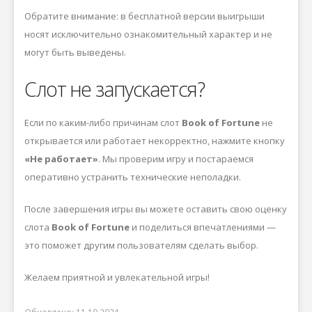
Обратите внимание: в бесплатной версии выигрыши
носят исключительно ознакомительный характер и не
могут быть выведены.
Слот не запускается?
Если по каким-либо причинам слот
Book of Fortune
не
открывается или работает некорректно, нажмите кнопку
«Не работает»
. Мы проверим игру и постараемся
оперативно устранить технические неполадки.
После завершения игры вы можете оставить свою оценку
слота
Book of Fortune
и поделиться впечатлениями —
это поможет другим пользователям сделать выбор.
Желаем приятной и увлекательной игры!
Обновлено:
11.10.2024