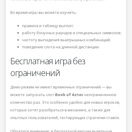
Во время игры вы можете изучить:
правила и таблицу выплат;
работу бонусных раундов и специальных символов;
частоту выпадения выигрышных комбинаций;
поведение слота на длинной дистанции.
Бесплатная игра без
ограничений
Демо-режим не имеет временных ограничений — вы
можете запускать слот
Book of Aztec
неограниченное
количество раз. Это особенно удобно для новых игроков,
которые хотят разобраться в механике, а также для
опытных пользователей, тестирующих стратегии ставок.
Обратите внимание: в бесплатной версии выигрыши