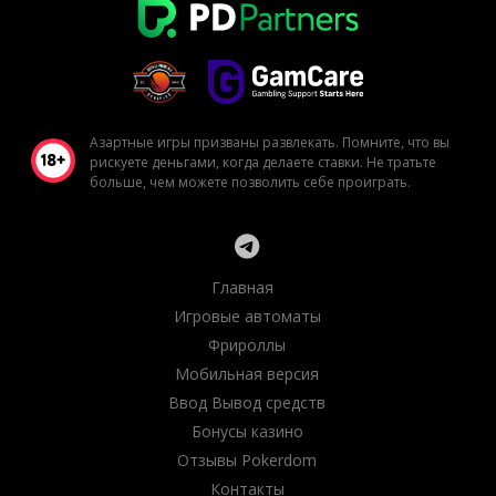
Азартные игры призваны развлекать. Помните, что вы
рискуете деньгами, когда делаете ставки. Не тратьте
больше, чем можете позволить себе проиграть.
Главная
Игровые автоматы
Фрироллы
Мобильная версия
Ввод Вывод средств
Бонусы казино
Отзывы Pokerdom
Контакты