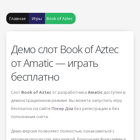
Главная
Игры
Book of Aztec
Демо слот Book of Aztec
от Amatic — играть
бесплатно
Слот
Book of Aztec
от разработчика
Amatic
доступен в
демонстрационном режиме. Вы можете запустить игру
бесплатно на сайте
Покер Дом
без регистрации и без
пополнения счёта.
Демо-версия позволяет полностью ознакомиться с
игровым процессом, механикой, бонусными функциями и