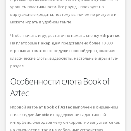
уровнем волатильности. Все раунды проходят на
виртуальные кредиты, поэтому вы ничем не рискуете и
можете играть в удобном темпе.
Чтобы начать игру, достаточно нажать кнопку
«Играть»
.
На платформе
Покер Дом
представлено более 10 000
игровых автоматов от ведущих провайдеров, включая
классические слоты, видеослоты, настольные игры и live-
раздел.
Особенности слота Book of
Aztec
Игровой автомат
Book of Aztec
выполнен в фирменном
стиле студии
Amatic
и поддерживает адаптивный
интерфейс, благодаря чему он корректно запускается как
на компьютере, так и на мобильных устройствах.