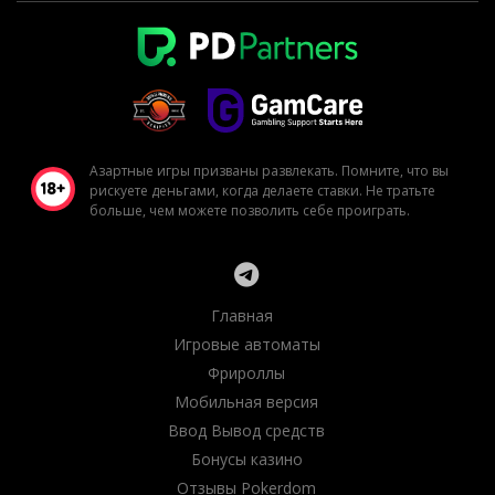
Азартные игры призваны развлекать. Помните, что вы
рискуете деньгами, когда делаете ставки. Не тратьте
больше, чем можете позволить себе проиграть.
Главная
Игровые автоматы
Фрироллы
Мобильная версия
Ввод Вывод средств
Бонусы казино
Отзывы Pokerdom