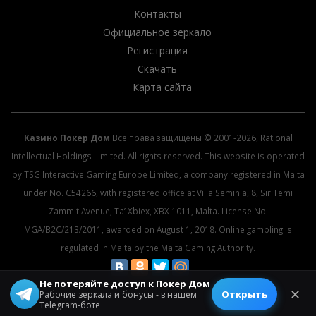
Контакты
Официальное зеркало
Регистрация
Скачать
Карта сайта
Казино Покер Дом
Все права защищены © 2001-2026, Rational
Intellectual Holdings Limited. All rights reserved. This website is operated
by TSG Interactive Gaming Europe Limited, a company registered in Malta
under No. C54266, with registered office at Villa Seminia, 8, Sir Temi
Zammit Avenue, Ta’ Xbiex, XBX 1011, Malta. License No.
MGA/B2C/213/2011, awarded on August 1, 2018. Online gambling is
regulated in Malta by the Malta Gaming Authority.
Не потеряйте доступ к Покер Дом
© 2026 All rights reserved.
✕
Открыть
Рабочие зеркала и бонусы - в нашем
Telegram-боте