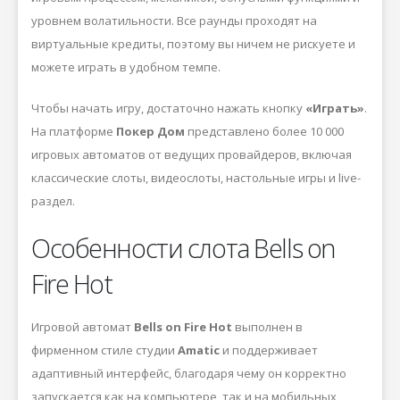
уровнем волатильности. Все раунды проходят на
виртуальные кредиты, поэтому вы ничем не рискуете и
можете играть в удобном темпе.
Чтобы начать игру, достаточно нажать кнопку
«Играть»
.
На платформе
Покер Дом
представлено более 10 000
игровых автоматов от ведущих провайдеров, включая
классические слоты, видеослоты, настольные игры и live-
раздел.
Особенности слота Bells on
Fire Hot
Игровой автомат
Bells on Fire Hot
выполнен в
фирменном стиле студии
Amatic
и поддерживает
адаптивный интерфейс, благодаря чему он корректно
запускается как на компьютере, так и на мобильных