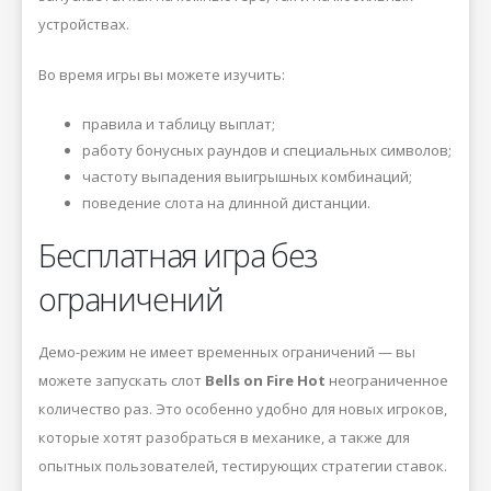
устройствах.
Во время игры вы можете изучить:
правила и таблицу выплат;
работу бонусных раундов и специальных символов;
частоту выпадения выигрышных комбинаций;
поведение слота на длинной дистанции.
Бесплатная игра без
ограничений
Демо-режим не имеет временных ограничений — вы
можете запускать слот
Bells on Fire Hot
неограниченное
количество раз. Это особенно удобно для новых игроков,
которые хотят разобраться в механике, а также для
опытных пользователей, тестирующих стратегии ставок.