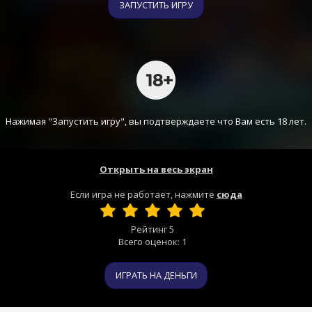
ЗАПУСТИТЬ ИГРУ
Нажимая "Запустить игру", вы подтверждаете что Вам есть 18 лет.
Открыть на весь экран
Если игра не работает, нажмите
сюда
Рейтинг
5
Всего оценок:
1
ИГРАТЬ НА ДЕНЬГИ