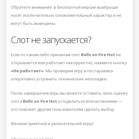
Обратите внимание: в бесплатной версии выигрыши
носят исключительно ознакомительный характер и не
могут быть выведены.
Слот не запускается?
Если по каким-либо причинам слот
Bells on Fire Hot
не
открывается или работает некорректно, нажмите кнопку
«Не работает»
. Мы проверим игру и постараемся
оперативно устранить технические неполадки.
После завершения игры вы можете оставить свою оценку
слота
Bells on Fire Hot
и поделиться впечатлениями —
это поможет другим пользователям сделать выбор.
Желаем приятной и увлекательной игры!
Обновлено:
11.10.2024