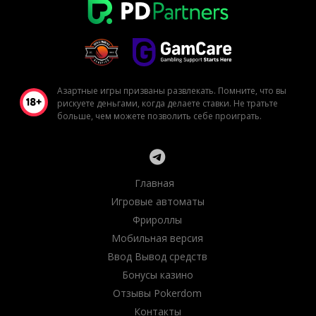
Азартные игры призваны развлекать. Помните, что вы
рискуете деньгами, когда делаете ставки. Не тратьте
больше, чем можете позволить себе проиграть.
Главная
Игровые автоматы
Фрироллы
Мобильная версия
Ввод Вывод средств
Бонусы казино
Отзывы Pokerdom
Контакты