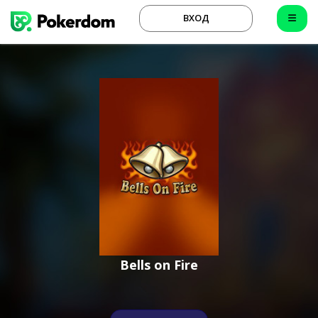
ВХОД
Bells on Fire