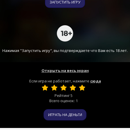
ЗАПУСТИТЬ ИГРУ
Нажимая "Запустить игру", вы подтверждаете что Вам есть 18 лет.
Открыть на весь экран
Если игра не работает, нажмите
сюда
Рейтинг
5
Всего оценок:
1
ИГРАТЬ НА ДЕНЬГИ