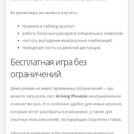
Во время игры вы можете изучить:
правила и таблицу выплат;
работу бонусных раундов и специальных символов;
частоту выпадения выигрышных комбинаций;
поведение слота на длинной дистанции.
Бесплатная игра без
ограничений
Демо-режим не имеет временных ограничений — вы
можете запускать слот
Arising Phoenix
неограниченное
количество раз. Это особенно удобно для новых игроков,
которые хотят разобраться в механике, а также для
опытных пользователей, тестирующих стратегии ставок.
Обратите внимание: в бесплатной версии выигрыши