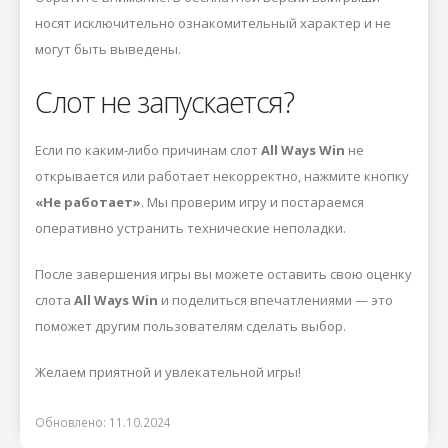
носят исключительно ознакомительный характер и не
могут быть выведены.
Слот не запускается?
Если по каким-либо причинам слот
All Ways Win
не
открывается или работает некорректно, нажмите кнопку
«Не работает»
. Мы проверим игру и постараемся
оперативно устранить технические неполадки.
После завершения игры вы можете оставить свою оценку
слота
All Ways Win
и поделиться впечатлениями — это
поможет другим пользователям сделать выбор.
Желаем приятной и увлекательной игры!
Обновлено:
11.10.2024