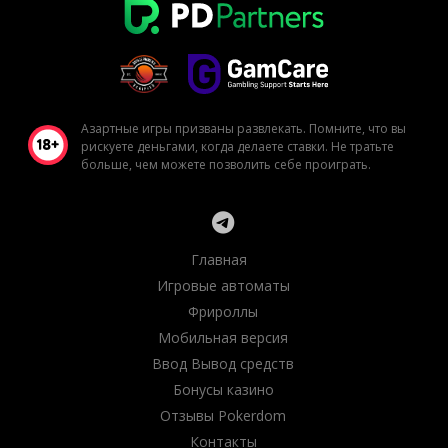
Азартные игры призваны развлекать. Помните, что вы
рискуете деньгами, когда делаете ставки. Не тратьте
больше, чем можете позволить себе проиграть.
Главная
Игровые автоматы
Фрироллы
Мобильная версия
Ввод Вывод средств
Бонусы казино
Отзывы Pokerdom
Контакты