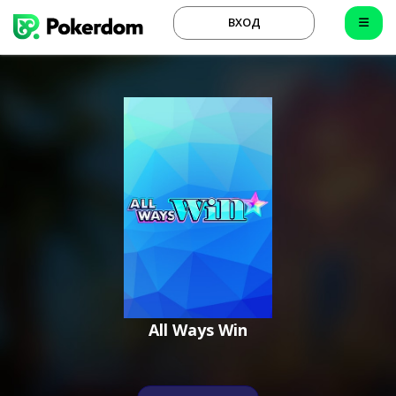
ВХОД
All Ways Win